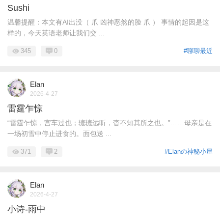
Sushi
温馨提醒：本文有AI出没（ 爪 凶神恶煞的脸 爪 ） 事情的起因是这
样的，今天英语老师让我们交 ...
345
0
#聊聊最近
Elan
2026-4-27
雷霆乍惊
“雷霆乍惊，宫车过也；辘辘远听，杳不知其所之也。”……母亲是在
一场初雪中停止进食的。面包送 ...
371
2
#Elanの神秘小屋
Elan
2026-4-27
小诗-雨中