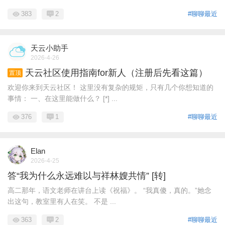
383
2
#聊聊最近
天云小助手
2026-4-26
天云社区使用指南for新人（注册后先看这篇）
置顶
欢迎你来到天云社区！ 这里没有复杂的规矩，只有几个你想知道的
事情： 一、在这里能做什么？ [*] ...
376
1
#聊聊最近
Elan
2026-4-25
答“我为什么永远难以与祥林嫂共情” [转]
高二那年，语文老师在讲台上读《祝福》。 “我真傻，真的。”她念
出这句，教室里有人在笑。 不是 ...
363
2
#聊聊最近