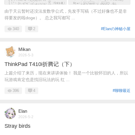
由于天云暂时还没法发数学公式，先发手写稿（不过好像也不是非
得要发的啦doge）。 总之我写都写 ...
340
2
#Elanの神秘小屋
Mikan
2026-5-3
ThinkPad T410i折腾记（下）
上篇介绍了来历，现在来讲讲体验！ 我是一个比较怀旧的人，所以
玩游戏肯定也是找旧玩法的玩 红 ...
396
4
#聊聊最近
Elan
2026-5-2
Stray birds