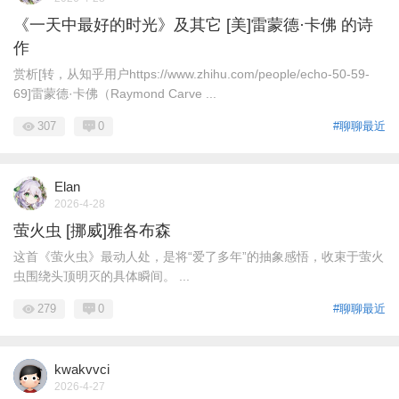
《一天中最好的时光》及其它 [美]雷蒙德·卡佛 的诗
作
赏析[转，从知乎用户https://www.zhihu.com/people/echo-50-59-
69]雷蒙德·卡佛（Raymond Carve ...
307
0
#聊聊最近
Elan
2026-4-28
萤火虫 [挪威]雅各布森
这首《萤火虫》最动人处，是将“爱了多年”的抽象感悟，收束于萤火
虫围绕头顶明灭的具体瞬间。 ...
279
0
#聊聊最近
kwakvvci
2026-4-27