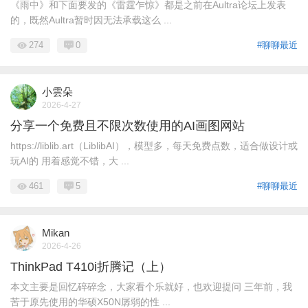
《雨中》和下面要发的《雷霆乍惊》都是之前在Aultra论坛上发表
的，既然Aultra暂时因无法承载这么 ...
274
0
#聊聊最近
小雲朵
2026-4-27
分享一个免费且不限次数使用的AI画图网站
https://liblib.art（LiblibAI），模型多，每天免费点数，适合做设计或
玩AI的 用着感觉不错，大 ...
461
5
#聊聊最近
Mikan
2026-4-26
ThinkPad T410i折腾记（上）
本文主要是回忆碎碎念，大家看个乐就好，也欢迎提问 三年前，我
苦于原先使用的华硕X50N孱弱的性 ...