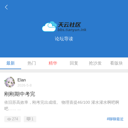
论坛导读
最新
热门
精华
回复
抢沙发
看版块
Elan
2026-5-8
刚刚期中考完
依旧苏高效率，刚考完出成绩。 物理喜提46/100 灌水灌水啊吧啊
吧…… ...
274
1
#聊聊最近