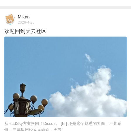
Mikan
2026-4-25
欢迎回到天云社区
从HadSky方案换回了Discuz。 [hr] 还是这个熟悉的界面，不禁感
慨，三年里历经风风雨雨，天云“ ...