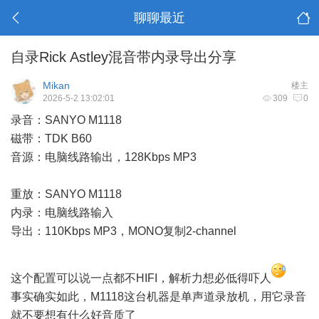
聊聊最近
自录Rick Astley混音带内录导出分享
Mikan
楼主
2026-5-2 13:02:01
309
0
录音：SANYO M1118
磁带：TDK B60
音源：电脑线路输出，128Kbps MP3
重放：SANYO M1118
内录：电脑线路输入
导出：110Kbps MP3，MONO复制2-channel
这个配置可以说一点都不HIFI，解析力想必低得吓人
事实确实如此，M1118这台机器是单声道录放机，用它录音
就不要想有什么好音质了