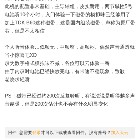
此机的配置非常基础，主导轴粗，皮实耐用，两节碱性5号
电池听10个小时，入门体验一下磁带的模拟味已经够用了
加上TDK B60这种磁带…这是国内组装磁带，声称为原厂带
芯，但是不太相信
个人听音体验…低频无，中频窄，高频闷。偶然声音通透就
当小惊喜吧XD
录为数字格式模拟味不减，各位可以云体验一番
由于内录时电池已经快放完电，有带速不稳现象，致歉
老烧求轻喷
PS：磁带已经过约200次反复聆听，有说法说是听得越多声
音越暖，但是200次估计也不会有什么明显变化
附件:
您需要
登录
才可以下载或查看附件。没有账号？
加入天云