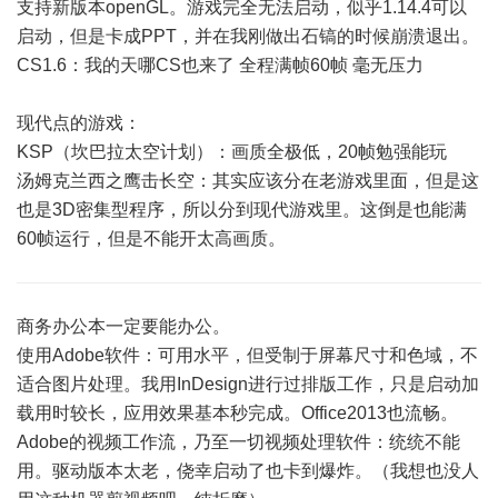
支持新版本openGL。游戏完全无法启动，似乎1.14.4可以
启动，但是卡成PPT，并在我刚做出石镐的时候崩溃退出。
CS1.6：我的天哪CS也来了 全程满帧60帧 毫无压力
现代点的游戏：
KSP（坎巴拉太空计划）：画质全极低，20帧勉强能玩
汤姆克兰西之鹰击长空：其实应该分在老游戏里面，但是这
也是3D密集型程序，所以分到现代游戏里。这倒是也能满
60帧运行，但是不能开太高画质。
商务办公本一定要能办公。
使用Adobe软件：可用水平，但受制于屏幕尺寸和色域，不
适合图片处理。我用InDesign进行过排版工作，只是启动加
载用时较长，应用效果基本秒完成。Office2013也流畅。
Adobe的视频工作流，乃至一切视频处理软件：统统不能
用。驱动版本太老，侥幸启动了也卡到爆炸。（我想也没人