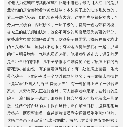
许他认为这城市与其他省城相比毫不逊色，最为引人注目的是那
些砖砌的房舍都涂着米黄色油漆；木头房子上的油漆是灰色的，
看上去颜色较深，倒也显得朴素大方。这里的房屋都是楼房，可
分为一层楼的，两层楼的，一层半楼的，都清一色地带有阁楼。
省城里的建筑师们认为，这必不可少的阁楼是最为美丽的部分。
有些地方街道宽阔得像旷野，这些房子孤零零地掩蔽在鳞次栉比
的木头栅栏里，显得很不起眼；有些地方房屋簇拥在一起，那里
的行人明显增多，气氛也显得热闹。他沿着街道走去，遇见的尽
是各种各样的招牌，几乎全给雨水冲刷得褪了色，招牌上有的画
着花形小甜面包；有的画着高统靴子；有一处招牌上画着一条天
蓝色裤子，下面还有某一个华沙裁缝的签名；有一家帽店的招牌
上竟写着“外国人瓦西里·费德罗夫”；有一处招牌上画了一张台球
案桌，桌旁有两人正在打台球，两人都穿着燕尾服，在我们的剧
院里，演到最后一幕时，那些拥上舞台的看客们就穿着这种燕尾
服。这两个打台球的人手握台球杆，正在瞄准目标，胳膊稍稍向
后扬起，两腿弯曲着，像芭蕾舞演员腾空弹跳后刚刚落地似的。
这幅广告画下面写着“台球房在此”。有的地方直接在街道旁摆出