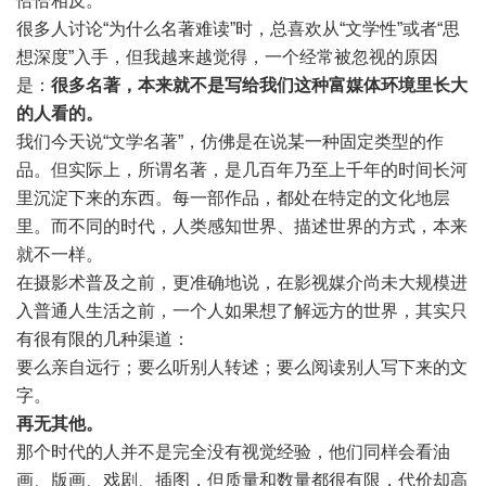
恰恰相反。
很多人讨论“为什么名著难读”时，总喜欢从“文学性”或者“思
想深度”入手，但我越来越觉得，一个经常被忽视的原因
是：
很多名著，本来就不是写给我们这种富媒体环境里长大
的人看的。
我们今天说“文学名著”，仿佛是在说某一种固定类型的作
品。但实际上，所谓名著，是几百年乃至上千年的时间长河
里沉淀下来的东西。每一部作品，都处在特定的文化地层
里。而不同的时代，人类感知世界、描述世界的方式，本来
就不一样。
在摄影术普及之前，更准确地说，在影视媒介尚未大规模进
入普通人生活之前，一个人如果想了解远方的世界，其实只
有很有限的几种渠道：
要么亲自远行；要么听别人转述；要么阅读别人写下来的文
字。
再无其他。
那个时代的人并不是完全没有视觉经验，他们同样会看油
画、版画、戏剧、插图，但质量和数量都很有限，代价却高