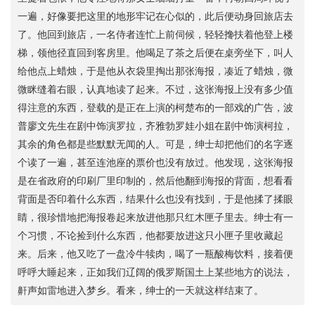
一遍，好像要把这里的地形牢记在心似的，此后便动身回旅店去
了。他回到旅店，一名侍者连忙上前伺候，轻轻搀扶着他登上楼
梯，领他径直回到客房里。他喝足了茶之后便在桌旁坐下，叫人
给他点上蜡烛，于是他从衣袋里掏出那张海报，凑近了蜡烛，微
微眯缝着右眼，认真地读了起来。不过，这张海报上没有多少值
得注意的东西，登载的是正在上演的柯楚布的一部戏的广告，波
普廖文先生在剧中饰演罗拉，齐雅勃罗娃小姐在剧中饰演柯拉，
其余的角色都是些默默无闻的人。可是，绅士却把他们的名字逐
个读了一遍，甚至连池座的票价也没有放过。他发现，这张海报
是在省政府的印刷厂里印制的，然后他翻到海报的背面，想看看
背面是否印着什么东西，结果什么也没有找到，于是他揉了揉眼
睛，很珍惜地把海报卷起来放进他那只红木匣子里去。绅士有一
个习惯，不论捡到什么东西，他都要放进这只小匣子里收藏起
来。后来，他又吃了一盘冷牛犊肉，喝了一瓶酸梅饮料，接着便
呼呼大睡起来，正如我们辽阔的俄罗斯国土上某些地方的说法，
鼾声如雷地进入梦乡。看来，绅士的一天就这样结束了。