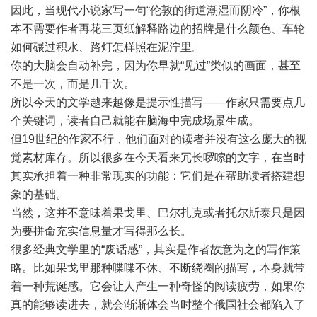
因此，当现代小说家写一句“伦敦的街道潮湿而阴冷”，你根
本不需要作者再花三页纸解释路边的招牌是什么颜色、车轮
如何碾过积水、路灯怎样照在泥泞里。
你的大脑会自动补完，因为你早就“见过”类似的画面，甚至
不是一次，而是几千次。
所以今天的文学越来越像是提示性描写——作家只需要点几
个关键词，读者自己就能在脑海中完成场景生成。
但19世纪的作家不行，他们面对的读者并没有这么庞大的视
觉素材库存。所以很多在今天看来冗长啰嗦的文字，在当时
其实承担着一种非常现实的功能：它们是在帮助读者搭建想
象的基础。
当然，这并不意味着果戈里、巴尔扎克或者托尔斯泰只是因
为要拼命充实信息量才写得那么长。
很多经典文学里的“废话感”，其实是作者故意为之的写作策
略。比如果戈里那种喋喋不休、不断绕圈的描写，本身就带
着一种荒诞感。它会让人产生一种奇怪的阅读疲劳，如果你
真的能够读进去，就会渐渐体会当时整个俄国社会都陷入了