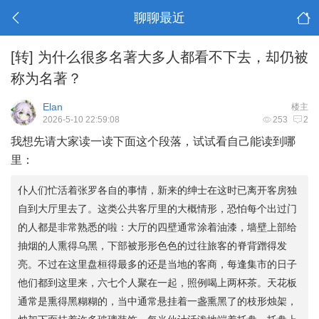
聊聊最近
[转] 为什么很多名著大多人都看不下去，却仍被
称为名著？
Elan
楼主
2026-5-10 22:59:08
253
2
我想先请大家读一读下面这个段落，试试看自己能读到哪
里：
仆人们忙活着张罗各自的事情，新来的绅士在这时已离开客房独
自到大厅里去了。这类公共客厅里的大概情形，恐怕每个出过门
的人都是非常熟悉的啦：大厅的四壁通常涂着油漆，墙壁上部给
抽烟的人熏得乌黑，下部被形形色色的过往旅客的脊背蹭得发
亮。不过在这里盘桓得最多的还是当地的客商，每逢集市的日子
他们都到这里来，六七个人聚在一起，照例喝上两杯茶。天花板
通常是熏得黑糊糊的，当中通常悬挂着一盏熏黑了的枝形烛架，