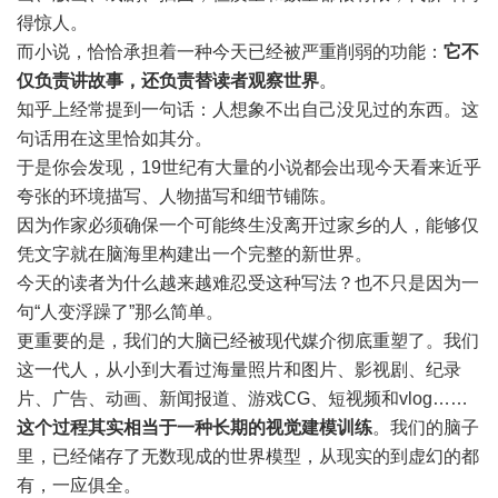
得惊人。
而小说，恰恰承担着一种今天已经被严重削弱的功能：
它不
仅负责讲故事，还负责替读者观察世界
。
知乎上经常提到一句话：人想象不出自己没见过的东西。这
句话用在这里恰如其分。
于是你会发现，19世纪有大量的小说都会出现今天看来近乎
夸张的环境描写、人物描写和细节铺陈。
因为作家必须确保一个可能终生没离开过家乡的人，能够仅
凭文字就在脑海里构建出一个完整的新世界。
今天的读者为什么越来越难忍受这种写法？也不只是因为一
句“人变浮躁了”那么简单。
更重要的是，我们的大脑已经被现代媒介彻底重塑了。我们
这一代人，从小到大看过海量照片和图片、影视剧、纪录
片、广告、动画、新闻报道、游戏CG、短视频和vlog……
这个过程其实相当于一种长期的视觉建模训练
。我们的脑子
里，已经储存了无数现成的世界模型，从现实的到虚幻的都
有，一应俱全。