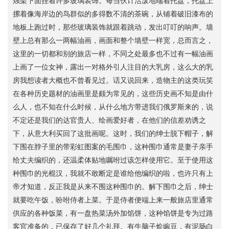
烛架下面挂着许多玻璃装饰。每当伙计活泼地端着托盘，托盘上
摞着像海岸边的鸟群似的多得数不清的茶碗，从铺着破旧漆布的
地板上跑过时，那些玻璃装饰就跟着跳动，发出叮叮的响声。墙
壁上总有那么一两幅油画，画面和整个墙壁一样宽，总而言之，
这里的一切都和别的旅店一样，不同之处最多也不过有一幅油画
上画了一位女神，露出一对格外引人注目的大乳房，这么大的乳
房我想读者大概也不曾看见过。话又说回来，造物主的这类玩笑
在各种历史题材的油画里是颇为常见的，这些历史画不知是由什
么人，也不知在什么时候，从什么地方带进我们俄罗斯来的，说
不定还是我们的达官贵人、绘画爱好者，在他们的信差劝诱之
下，从意大利买回了这批画呢。这时，我们的绅士脱下帽子，解
下围在脖子里的带彩虹图案的毛围巾，这种围巾通常是妻子亲手
给丈夫编织的，还温柔体贴地嘱咐过该怎样使用它。至于使用这
种围巾的光棍汉，我就不敢断定是谁给他编织的啦，也许只有上
帝才知道，反正我是从来不围这种围巾的。解下围巾之后，绅士
就要吃午饭，吩咐侍者上菜。于是侍者便端上来一般旅店里通常
供应的各种饭菜，有一盘热菜汤外加馅饼，这种馅饼是专为过路
客官准备的，已保存了好几个礼拜。有牛脑子烩豌豆，有泥肠白