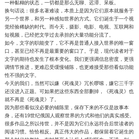
一种黏糊的状态，一切都是那么无聊、迟滞、呆板。
换句话说：很多名著难读，本质上是因为它们原本就服务于
另一个世界，和另一种感知世界的方式。它们诞生于一个视
觉经验稀缺的时代。而今天，摄影、电影、电视、互联网和
短视频，已经把文学过去承担的大量功能分流了。
如今，文字的职能变了，它不再是普通人接入世界的唯一窗
口，甚至已经不再是最重要的窗口了。于是，现代读者对于
文字的期待也发生了根本变化。我们更强调信息密度，更强
调情节推进，更难忍受缓慢铺陈，也更难接受那些看似功能
性不强的文字。
今天的我们，当然可以嫌《死魂灵》冗长啰嗦，嫌它三千字
还没进入正题。可如果把这些东西全部删掉，《死魂灵》也
就不再是《死魂灵》了。
因为那些看似没必要的铺陈里，保存下来的不仅是故事本
身，还有19世纪俄国人观察世界的方式和他们的真实感受。
很多作品之所以传世，并不是因为它们永远符合后世读者的
阅读习惯。恰恰相反。真正伟大的作品，都保留着它诞生的