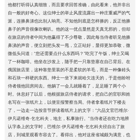
他都打听得认真细致，而且要求回答准确，由此看来，他并非出
自一般的好奇心。这位绅士的举止风度流露出一种庄重威严的气
派，连擤鼻涕也比别人响亮。不知他到底是怎样擤的，反正他擤
鼻子的声音很像吹喇叭。他的这一优点显然是天真无邪的，但却
在旅店的侍者中间为他赢得了不少尊敬，因此每当侍者听见他擤
鼻涕的声音，便立刻把头发一甩，立正站好，显得更加恭敬，微
微低头问道：“您还需要点什么东西吗？”吃完了午饭，绅士又喝
了一杯咖啡。他坐在沙发上，随手把一只靠垫塞在自己背后。在
俄国旅店里，这种靠垫里装的不是柔软的羊毛，而是一种像砖头
和石块一样硬的东西。绅士一坐下来就哈欠连天的，于是他吩咐
侍者领他回房间去。他躺了一会儿就睡着了，足足睡了两个小
时。休息好了以后，他根据旅店侍者的请求，把自己的官职和姓
名写在一张纸片上，以便呈报警察当局。侍者拿着纸片下楼去
了，一边走一边按音节拼读着纸片上的文字：“六品文官巴维尔·
伊凡诺维奇·乞乞科夫，地主，私事旅行。”当侍者还在吃力地辨
认字条上的文字时，巴维尔·伊凡诺维奇·乞乞科夫径自出了旅
店，到城里观看市容去了。看得出，他对这座省城颇为满意，也