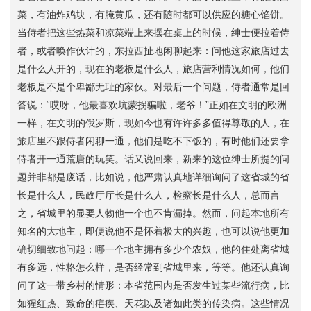
菜，有油炸鸡块，有腌黄瓜，还有随时都可以供应的糖心馅饼。
当侍者把这些热菜和凉菜端上来摆在桌上的时候，绅士便拉着侍
者，或者唤作伙计的，东拉西扯地闲聊起来：问他这家旅店过去
是什么人开的，现在的老板是什么人，旅店营利情况如何，他们
老板是不是个卑鄙无耻的家伙。对最后一个问题，侍者通常是回
答说：“哎呀，他最喜欢坑蒙拐骗啦，老爷！”正如在文明的欧洲
一样，在文明的俄罗斯，现如今也有许许多多值得尊敬的人，在
旅店里不跟侍者闲聊一通，他们是吃不下饭的，有时他们还要拿
侍者开一通荒唐的玩笑。话又说回来，新来的这位绅士所提的问
题并非都是废话，比如说，他严肃认真地详细询问了这省城的省
长是什么人，民政厅厅长是什么人，检察长是什么人，总而言
之，省城里的显要人物他一个也不肯漏掉。然而，问起本地所有
知名的大地主，即便说他不是怀着极大的兴趣，也可以说他更加
确切细致地问起：哪一个地主拥有多少个农奴，他的住处离省城
有多远，性格怎么样，是否经常到省城里来，等等。他还认真询
问了这一带乡村的情形：本省范围内是否发生过某些流行病，比
如猩红热、致命的疟疾、天花以及诸如此类的传染病。这些情况