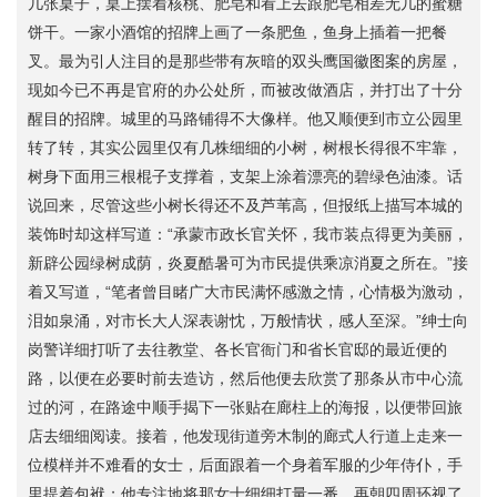
几张桌子，桌上摆着核桃、肥皂和看上去跟肥皂相差无几的蜜糖
饼干。一家小酒馆的招牌上画了一条肥鱼，鱼身上插着一把餐
叉。最为引人注目的是那些带有灰暗的双头鹰国徽图案的房屋，
现如今已不再是官府的办公处所，而被改做酒店，并打出了十分
醒目的招牌。城里的马路铺得不大像样。他又顺便到市立公园里
转了转，其实公园里仅有几株细细的小树，树根长得很不牢靠，
树身下面用三根棍子支撑着，支架上涂着漂亮的碧绿色油漆。话
说回来，尽管这些小树长得还不及芦苇高，但报纸上描写本城的
装饰时却这样写道：“承蒙市政长官关怀，我市装点得更为美丽，
新辟公园绿树成荫，炎夏酷暑可为市民提供乘凉消夏之所在。”接
着又写道，“笔者曾目睹广大市民满怀感激之情，心情极为激动，
泪如泉涌，对市长大人深表谢忱，万般情状，感人至深。”绅士向
岗警详细打听了去往教堂、各长官衙门和省长官邸的最近便的
路，以便在必要时前去造访，然后他便去欣赏了那条从市中心流
过的河，在路途中顺手揭下一张贴在廊柱上的海报，以便带回旅
店去细细阅读。接着，他发现街道旁木制的廊式人行道上走来一
位模样并不难看的女士，后面跟着一个身着军服的少年侍仆，手
里提着包袱；他专注地将那女士细细打量一番，再朝四周环视了