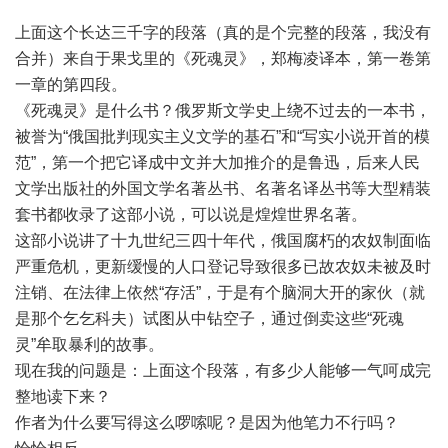
上面这个长达三千字的段落（真的是个完整的段落，我没有
合并）来自于果戈里的《死魂灵》，郑梅凌译本，第一卷第
一章的第四段。
《死魂灵》是什么书？俄罗斯文学史上绕不过去的一本书，
被誉为“俄国批判现实主义文学的基石”和“写实小说开首的模
范”，第一个把它译成中文并大加推介的是鲁迅，后来人民
文学出版社的外国文学名著丛书、名著名译丛书等大型精装
套书都收录了这部小说，可以说是煌煌世界名著。
这部小说讲了十九世纪三四十年代，俄国腐朽的农奴制面临
严重危机，更新缓慢的人口登记导致很多已故农奴未被及时
注销、在法律上依然“存活”，于是有个脑洞大开的家伙（就
是那个乞乞科夫）试图从中钻空子，通过倒卖这些“死魂
灵”牟取暴利的故事。
现在我的问题是：上面这个段落，有多少人能够一气呵成完
整地读下来？
作者为什么要写得这么啰嗦呢？是因为他笔力不行吗？