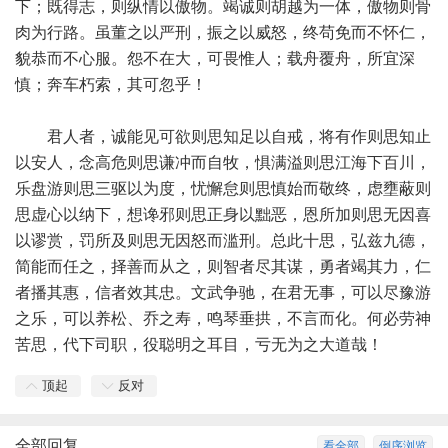
下；既得志，则纵情以傲物。竭诚则胡越为一体，傲物则骨
肉为行路。虽董之以严刑，振之以威怒，终苟免而不怀仁，
貌恭而不心服。怨不在大，可畏惟人；载舟覆舟，所宜深
慎；奔车朽索，其可忽乎！
君人者，诚能见可欲则思知足以自戒，将有作则思知止
以安人，念高危则思谦冲而自牧，惧满溢则思江海下百川，
乐盘游则思三驱以为度，忧懈怠则思慎始而敬终，虑壅蔽则
思虚心以纳下，想谗邪则思正身以黜恶，恩所加则思无因喜
以谬赏，罚所及则思无因怒而滥刑。总此十思，弘兹九德，
简能而任之，择善而从之，则智者尽其谋，勇者竭其力，仁
者播其惠，信者效其忠。文武争驰，在君无事，可以尽豫游
之乐，可以养松、乔之寿，鸣琴垂拱，不言而化。何必劳神
苦思，代下司职，役聪明之耳目，亏无为之大道哉！
顶起
反对
全部回复
看全部
倒序浏览