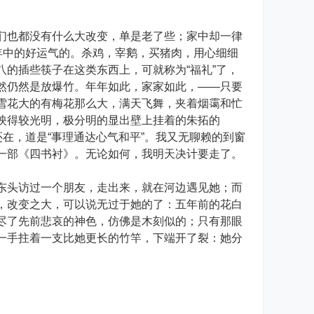
也都没有什么大改变，单是老了些；家中却一律
年中的好运气的。杀鸡，宰鹅，买猪肉，用心细细
的插些筷子在这类东西上，可就称为“福礼”了，
然仍然是放爆竹。年年如此，家家如此，——只要
雪花大的有梅花那么大，满天飞舞，夹着烟霭和忙
映得较光明，极分明的显出壁上挂着的朱拓的
在，道是“事理通达心气和平”。我又无聊赖的到窗
一部《四书衬》。无论如何，我明天决计要走了。
头访过一个朋友，走出来，就在河边遇见她；而
，改变之大，可以说无过于她的了：五年前的花白
尽了先前悲哀的神色，仿佛是木刻似的；只有那眼
一手拄着一支比她更长的竹竿，下端开了裂：她分