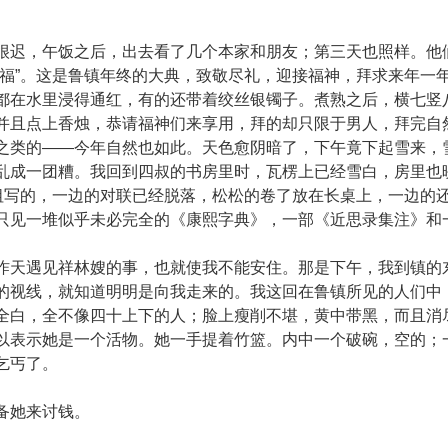
，午饭之后，出去看了几个本家和朋友；第三天也照样。他们
祝福”。这是鲁镇年终的大典，致敬尽礼，迎接福神，拜求来年一
都在水里浸得通红，有的还带着绞丝银镯子。煮熟之后，横七竖八
并且点上香烛，恭请福神们来享用，拜的却只限于男人，拜完自
之类的——今年自然也如此。天色愈阴暗了，下午竟下起雪来，
乱成一团糟。我回到四叔的书房里时，瓦楞上已经雪白，房里也
老祖写的，一边的对联已经脱落，松松的卷了放在长桌上，一边的还
只见一堆似乎未必完全的《康熙字典》，一部《近思录集注》和
遇见祥林嫂的事，也就使我不能安住。那是下午，我到镇的东
的视线，就知道明明是向我走来的。我这回在鲁镇所见的人们中
全白，全不像四十上下的人；脸上瘦削不堪，黄中带黑，而且消
以表示她是一个活物。她一手提着竹篮。内中一个破碗，空的；
乞丐了。
她来讨钱。