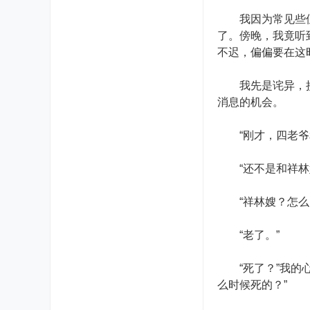
我因为常见些但愿
了。傍晚，我竟听
不迟，偏偏要在这
我先是诧异，接着
消息的机会。
“刚才，四老爷和
“还不是和祥林嫂
“祥林嫂？怎么了
“老了。”
“死了？”我的心
么时候死的？”