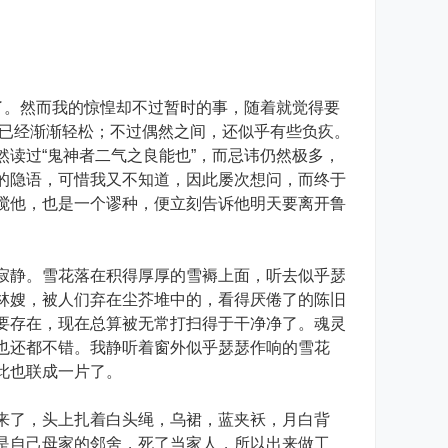
了。然而我的惊惶却不过暂时的事，随着就觉得要
地已经渐渐轻松；不过偶然之间，还似乎有些负疚。
读过“鬼神者二气之良能也”，而忌讳仍然极多，
的隐语，可惜我又不知道，因此屡次想问，而终于
搅他，也是一个谬种，便立刻告诉他明天要离开鲁
静。雪花落在积得厚厚的雪褥上面，听去似乎瑟
林嫂，被人们弃在尘芥堆中的，看得厌倦了的陈旧
要存在，现在总算被无常打扫得于干净净了。魂灵
也还都不错。我静听着窗外似乎瑟瑟作响的雪花
此也联成一片了。
了，头上扎着白头绳，乌裙，蓝夹袄，月白背
是自己母家的邻舍，死了当家人，所以出来做工