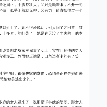
样还周正，手脚都壮大，又只是顺着眼，不开一句
的做，似乎闲着就无聊，又有力，简直抵得过一个
就姓卫了。她不很爱说话，别人问了才回答，答
，十多岁，能打柴了；她是春天没了丈夫的；他本
说鲁四老爷家里雇着了女工，实在比勤快的男人
有添短工。然而她反满足，口角边渐渐的有了笑
岸徘徊，很像夫家的堂伯，恐怕是正在寻她而来
恐怕她是逃出来的。”
岁的女人进来了，说那是详林嫂的婆婆。那女人