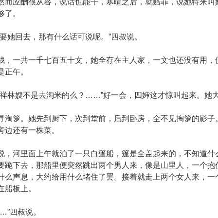
然而应酬很从容，说话也能干，寒暄之后，就赔罪，说她特来叫
够了。
她回去，那有什么话可说呢。”四叔说。
一共一千七百五十文，她全存在主人家，一文也还没有用，便
是正午。
林嫂不是去淘米的么？……”好一会，四婶这才惊叫起来。她
箩。她先到厨下，次到堂前，后到卧房，全不见掏箩的影子。
旁边还有一株菜。
河里面上午就泊了一只白篷船，篷是全盖起来的，不知道什么
要跪下去，那船里便突然跳出两个男人来，像是山里人，一个抱
什么声息，大约给用什么堵住了罢。接着就走上两个女人来，一
在船板上。
…”四叔说。