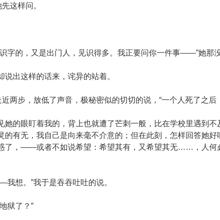
她先这样问。
字的，又是出门人，见识得多。我正要问你一件事——”她那
说出这样的话来，诧异的站着。
近两步，放低了声音，极秘密似的切切的说，“一个人死了之后
的眼盯着我的，背上也就遭了芒刺一般，比在学校里遇到不及
灵的有无，我自己是向来毫不介意的；但在此刻，怎样回答她好
惑了，——或者不如说希望：希望其有，又希望其无……，人何
我想。”我于是吞吞吐吐的说。
地狱了？”