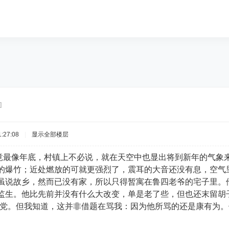
]
:27:08
|
显示全部楼层
像年底，村镇上不必说，就在天空中也显出将到新年的气象来
的爆竹；近处燃放的可就更强烈了，震耳的大音还没有息，空气
虽说故乡，然而已没有家，所以只得暂寓在鲁四老爷的宅子里。他
监生。他比先前并没有什么大改变，单是老了些，但也还末留胡子
新党。但我知道，这并非借题在骂我：因为他所骂的还是康有为