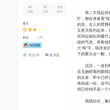
47
37
175
贡献
主题
积分
第二天我起得很迟
忙，都在准备着“
版主
的洗，女人的臂膊
五更天陈列起来，
买得起福礼和爆竹
积分
175
碌的气色，将鲁镇
大“寿”字，陈抟
下的案头去一翻，
关注TA
发消息
况且，一直到昨天
且见她瞪着的眼睛
的头发，即今已经
珠间或一轮，还可
明已经纯乎是一个
我就站住，豫备