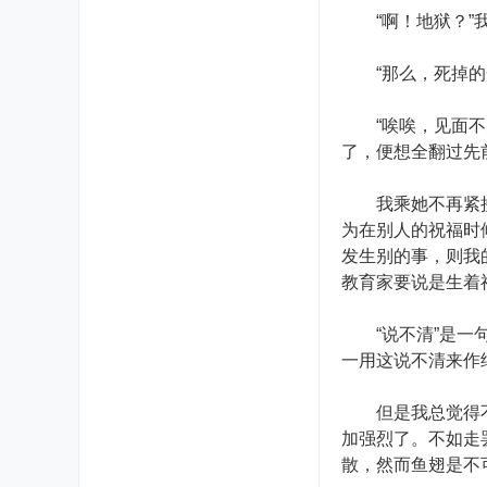
“啊！地狱？”我
“那么，死掉的一
“唉唉，见面不见
了，便想全翻过先
我乘她不再紧接的
为在别人的祝福时
发生别的事，则我
教育家要说是生着
“说不清”是一句
一用这说不清来作
但是我总觉得不安
加强烈了。不如走
散，然而鱼翅是不