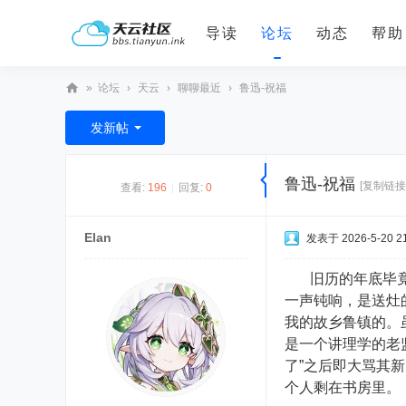
导读
论坛
动态
帮助
»
论坛
›
天云
›
聊聊最近
›
鲁迅-祝福
天
发新帖
云
社
鲁迅-祝福
[复制链接
查看:
196
|
回复:
0
区
Elan
发表于 2026-5-20 21
旧历的年底毕竟最
一声钝响，是送灶
我的故乡鲁镇的。
是一个讲理学的老
了”之后即大骂其
个人剩在书房里。