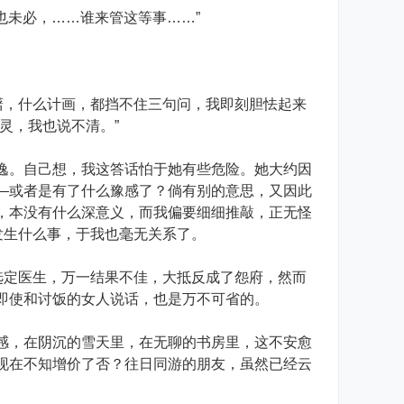
也未必，……谁来管这等事……”
躇，什么计画，都挡不住三句问，我即刻胆怯起来
灵，我也说不清。”
。自己想，我这答话怕于她有些危险。她大约因
—或者是有了什么豫感了？倘有别的意思，又因此
，本没有什么深意义，而我偏要细细推敲，正无怪
发生什么事，于我也毫无关系了。
选定医生，万一结果不佳，大抵反成了怨府，然而
即使和讨饭的女人说话，也是万不可省的。
，在阴沉的雪天里，在无聊的书房里，这不安愈
现在不知增价了否？往日同游的朋友，虽然已经云