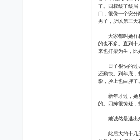
了。四叔皱了皱眉
口，很像一个安分
男子，所以第三天
大家都叫她祥林嫂
的也不多。直到十
来也打柴为生，比
日子很快的过去了
还勤快。到年底，
影，脸上也白胖了
新年才过，她从河
的。四婶很惊疑，
她诚然是逃出来
此后大约十几天，