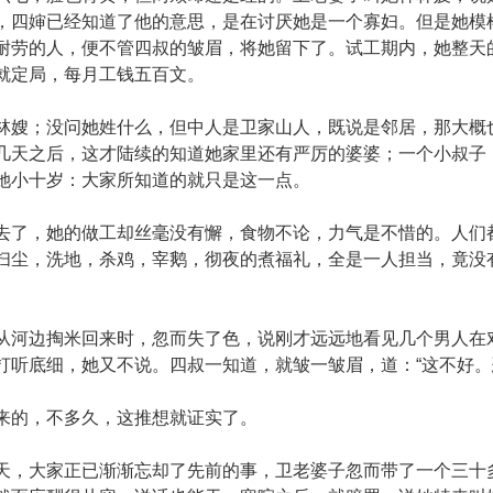
，四婶已经知道了他的意思，是在讨厌她是一个寡妇。但是她模
耐劳的人，便不管四叔的皱眉，将她留下了。试工期内，她整天
就定局，每月工钱五百文。
；没问她姓什么，但中人是卫家山人，既说是邻居，那大概也
几天之后，这才陆续的知道她家里还有严厉的婆婆；一个小叔子
她小十岁：大家所知道的就只是这一点。
，她的做工却丝毫没有懈，食物不论，力气是不惜的。人们都
扫尘，洗地，杀鸡，宰鹅，彻夜的煮福礼，全是一人担当，竟没
。
边掏米回来时，忽而失了色，说刚才远远地看见几个男人在对
打听底细，她又不说。四叔一知道，就皱一皱眉，道：“这不好。
的，不多久，这推想就证实了。
大家正已渐渐忘却了先前的事，卫老婆子忽而带了一个三十多