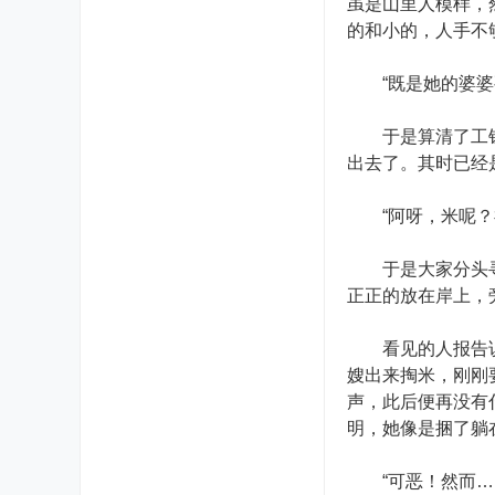
虽是山里人模样，
的和小的，人手不
“既是她的婆婆要
于是算清了工钱，
出去了。其时已经
“阿呀，米呢？祥
于是大家分头寻淘
正正的放在岸上，
看见的人报告说，
嫂出来掏米，刚刚
声，此后便再没有
明，她像是捆了躺
“可恶！然而…