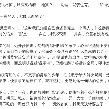
很吃惊，只得支梧着，“地狱？——论理，就该也有。——然而
家的人，都能见面的？”
面呢？……”这时我已知道自己也还是完全一个愚人，什么踌
前的话来，“那是，……实在，我说不清……其实，究竟有没有魂
问，迈开步便走，匆匆的逃回四叔的家中，心里很觉得不安逸
候，感到自身的寂寞了，然而会不会含有别的什么意思的呢？—
的答话委实该负若干的责任……但随后也就自笑，觉得偶尔的事
神经病；而况明明说过“说不清”，已经推翻了答话的全局，即使
极有用的话。不更事的勇敢的少年，往往敢于给人解决疑问，
结束，便事事逍遥自在了。我在这时，更感到这一句话的必要，
，过了一夜，也仍然时时记忆起来，仿佛怀着什么不祥的豫感
罢，明天进城去。福兴楼的清炖鱼翅，一元一大盘，价廉物美，
可不吃的，即使只有我一个……无论如何，我明天决计要走了。