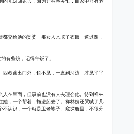
她的儿媳回家去，因为开春事务忙，而家中只有老
都交给她的婆婆。那女人又取了衣服，道过谢，
大约有些饿，记得午饭了。
四叔踱出门外，也不见，一直到河边，才见平平
人在里面，但事前也没有人去理会他。待到祥林
住她，一个帮着，拖进船去了。祥林嫂还哭喊了几
个不认识，一个就是卫老婆子。窥探舱里，不很分