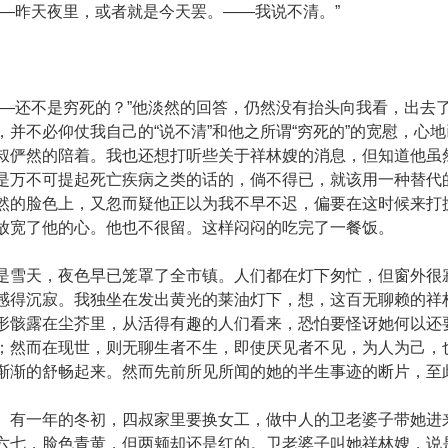
昨天夜里，或者就是今天罢。——我说不清。”
还不是穷死的？”他淡然的回答，仍然没有抬头向我看，出去
，并不必仰仗我自己的“说不清”和他之所谓“穷死的”的宽慰，心
叔俨然的陪着。我也还想打听些关于祥林嫂的消息，但知道他虽然
是万不可提起死亡疾病之类的话的，倘不得已，就该用一种替代
然的脸色上，又忽而疑他正以为我不早不迟，偏要在这时候来打
放宽了他的心。他也不很留。这样闷闷的吃完了一餐饭。
天，夜色早已笼罩了全市镇。人们都在灯下匆忙，但窗外很寂
感得沉寂。我独坐在发出黄光的莱油灯下，想，这百无聊赖的祥
形骸露在尘芥里，从活得有趣的人们看来，恐怕要怪讶她何以还
；然而在现世，则无聊生者不生，即使厌见者不见，为人为己，
渐渐的舒畅起来。然而先前所见所闻的她的半生事迹的断片，至
一年的冬初，四叔家里要换女工，做中人的卫老婆子带她进来
六七，脸色青黄，但两颊却还是红的。卫老婆子叫她祥林嫂，说