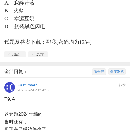
A. 寂静汁液
B. 火盐
C. 幸运豆奶
D. 瓶装黑色闪电
试题及答案下载：
戳我(密码均为1234)
顶起
1
反对
全部回复
看全部
倒序浏览
1
FastLower
沙发
2026-6-29 23:49:45
T9. A
这套题2024年编的，
当时还有，
但现在已经被修改了。