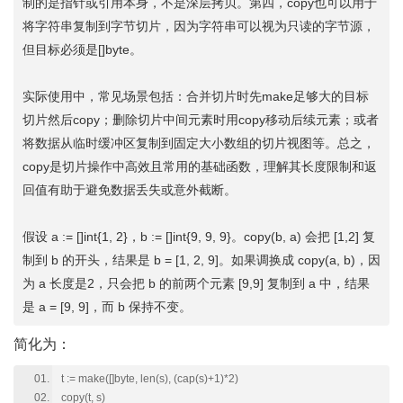
制的是指针或引用本身，不是深层拷贝。第四，copy也可以用于
将字符串复制到字节切片，因为字符串可以视为只读的字节源，
但目标必须是[]byte。
实际使用中，常见场景包括：合并切片时先make足够大的目标
切片然后copy；删除切片中间元素时用copy移动后续元素；或者
将数据从临时缓冲区复制到固定大小数组的切片视图等。总之，
copy是切片操作中高效且常用的基础函数，理解其长度限制和返
回值有助于避免数据丢失或意外截断。
假设 a := []int{1, 2}，b := []int{9, 9, 9}。copy(b, a) 会把 [1,2] 复
制到 b 的开头，结果是 b = [1, 2, 9]。如果调换成 copy(a, b)，因
为 a 长度是2，只会把 b 的前两个元素 [9,9] 复制到 a 中，结果
是 a = [9, 9]，而 b 保持不变。
简化为：
t := make([]byte, len(s), (cap(s)+1)*2)
copy(t, s)