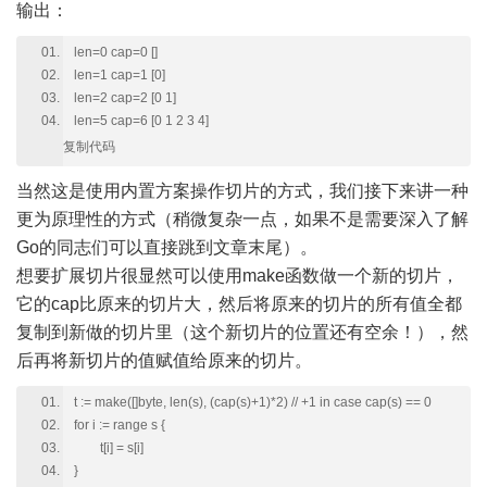
输出：
len=0 cap=0 []
len=1 cap=1 [0]
len=2 cap=2 [0 1]
len=5 cap=6 [0 1 2 3 4]
复制代码
当然这是使用内置方案操作切片的方式，我们接下来讲一种
更为原理性的方式（稍微复杂一点，如果不是需要深入了解
Go的同志们可以直接跳到文章末尾）。
想要扩展切片很显然可以使用make函数做一个新的切片，
它的cap比原来的切片大，然后将原来的切片的所有值全都
复制到新做的切片里（这个新切片的位置还有空余！），然
后再将新切片的值赋值给原来的切片。
t := make([]byte, len(s), (cap(s)+1)*2) // +1 in case cap(s) == 0
for i := range s {
t[i] = s[i]
}