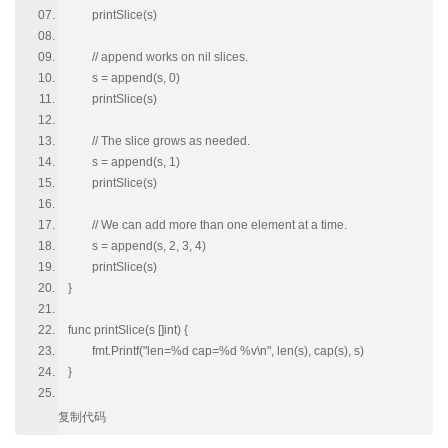
printSlice(s)
// append works on nil slices.
s = append(s, 0)
printSlice(s)
// The slice grows as needed.
s = append(s, 1)
printSlice(s)
// We can add more than one element at a time.
s = append(s, 2, 3, 4)
printSlice(s)
}
func printSlice(s []int) {
fmt.Printf("len=%d cap=%d %v\n", len(s), cap(s), s)
}
复制代码