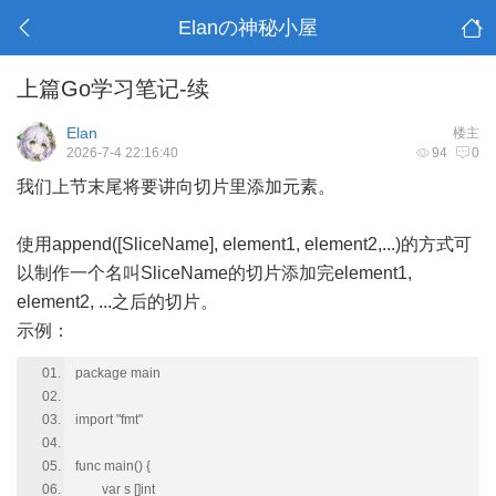
Elanの神秘小屋
上篇Go学习笔记-续
Elan
楼主
2026-7-4 22:16:40
94
0
我们上节末尾将要讲向切片里添加元素。
使用append([SliceName], element1, element2,...)的方式可
以制作一个名叫SliceName的切片添加完element1,
element2, ...之后的切片。
示例：
package main
import "fmt"
func main() {
var s []int