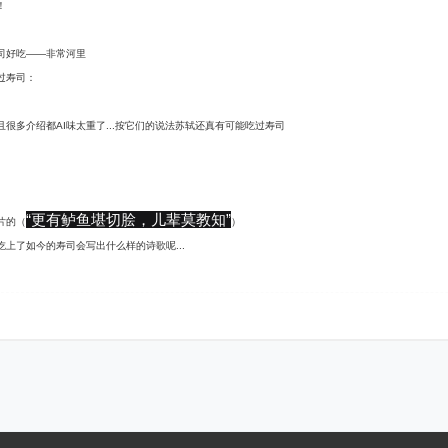
！
司好吃——非常河里
过寿司：
很多介绍都AI味太重了...按它们的说法苏轼还真有可能吃过寿司
“更有鲈鱼堪切脍，儿辈莫教知”
片的（
）
上了如今的寿司会写出什么样的诗歌呢...