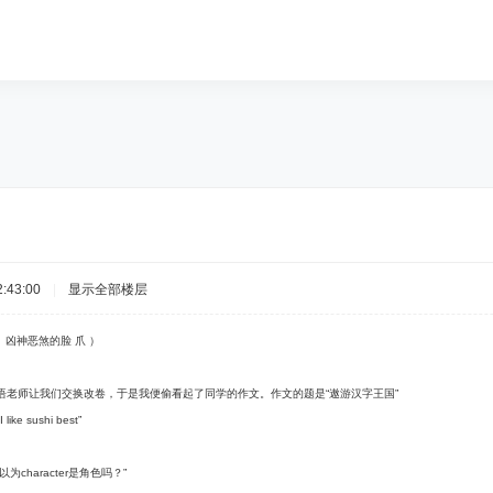
:43:00
|
显示全部楼层
 凶神恶煞的脸 爪 ）
语老师让我们交换改卷，于是我便偷看起了同学的作文。作文的题是“遨游汉字王国”
ike sushi best”
character是角色吗？”