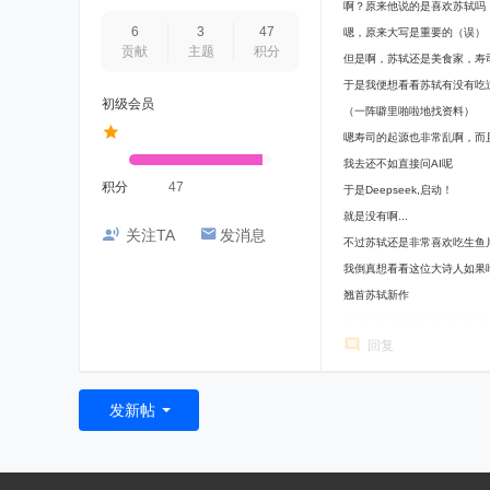
啊？原来他说的是喜欢苏轼吗
6
3
47
嗯，原来大写是重要的（误）
贡献
主题
积分
但是啊，苏轼还是美食家，寿
于是我便想看看苏轼有没有吃
初级会员
（一阵噼里啪啦地找资料）
嗯寿司的起源也非常乱啊，而且
我去还不如直接问AI呢
积分
47
于是Deepseek,启动！
就是没有啊...
关注TA
发消息
不过苏轼还是非常喜欢吃生鱼
我倒真想看看这位大诗人如果吃
翘首苏轼新作
回复
发新帖