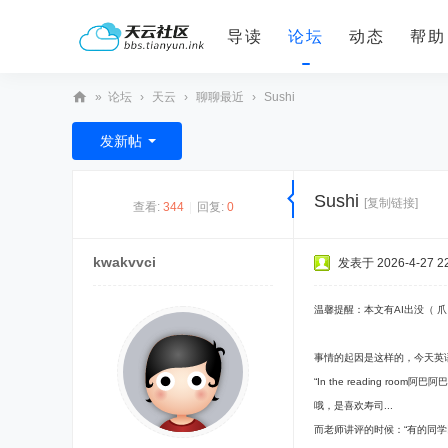
导读
论坛
动态
帮助
»
论坛
›
天云
›
聊聊最近
›
Sushi
天
发新帖
云
社
Sushi
[复制链接]
查看:
344
|
回复:
0
区
kwakvvci
发表于 2026-4-27 22
温馨提醒：本文有AI出没（ 爪
事情的起因是这样的，今天英
“In the reading room阿巴阿巴I l
哦，是喜欢寿司...
而老师讲评的时候：“有的同学以为