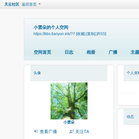
天云社区
返回首页
小雲朵的个人空间
https://bbs.tianyun.ink/?7
[收藏]
[复制]
[RSS]
空间首页
日志
相册
广播
主
头像
个人资
动态
小雲朵
查看广播
关注TA