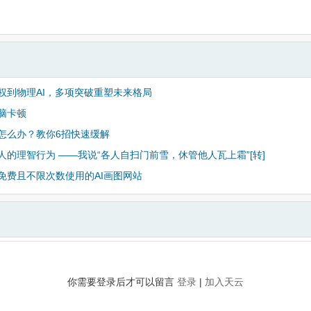
权到物理AI，多项突破重塑未来格局
脑卡顿
怎么办？教你6招快速缓解
人的理智行为 ——我说“各人自扫门前雪，休管他人瓦上霜”[转]
免费且不限次数使用的AI画图网站
你需要登录后才可以留言
登录
|
加入天云