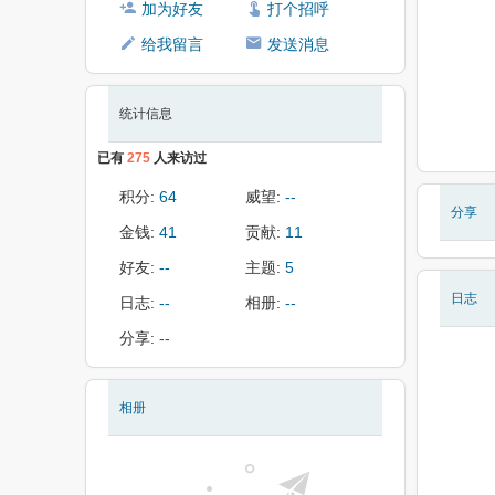
加为好友
打个招呼
给我留言
发送消息
统计信息
已有
275
人来访过
积分:
64
威望:
--
分享
金钱:
41
贡献:
11
好友:
--
主题:
5
日志
日志:
--
相册:
--
分享:
--
相册