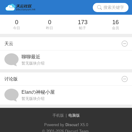
搜索关键字
0
0
173
16
今日
昨日
帖子
会员
天云
聊聊最近
暂无版块介绍
讨论版
Elanの神秘小屋
暂无版块介绍
手机版
|
电脑版
Powered by
Discuz!
X5.0
© 2001-2026
Discuz! Team
.