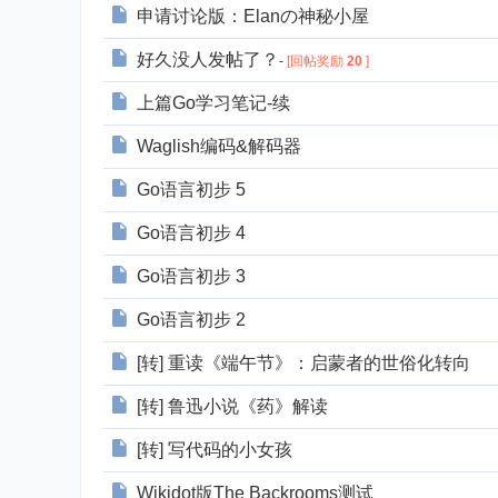
申请讨论版：Elanの神秘小屋
好久没人发帖了？
-
[回帖奖励
20
]
上篇Go学习笔记-续
Waglish编码&解码器
Go语言初步 5
Go语言初步 4
Go语言初步 3
Go语言初步 2
[转] 重读《端午节》：启蒙者的世俗化转向
[转] 鲁迅小说《药》解读
[转] 写代码的小女孩
Wikidot版The Backrooms测试