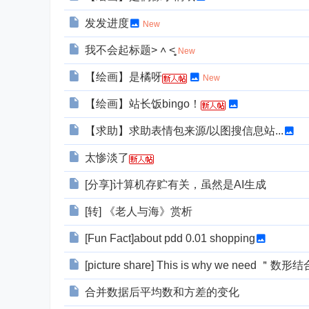
发发进度
New
我不会起标题˃ ˄ ˂̥̥ ​
New
【绘画】是橘呀
New
【绘画】站长饭bingo！
【求助】求助表情包来源/以图搜信息站...
太惨淡了
[分享]计算机存贮有关，虽然是AI生成
[转] 《老人与海》赏析
[Fun Fact]about pdd 0.01 shopping
[picture share] This is why we need ＂数形
合并数据后平均数和方差的变化