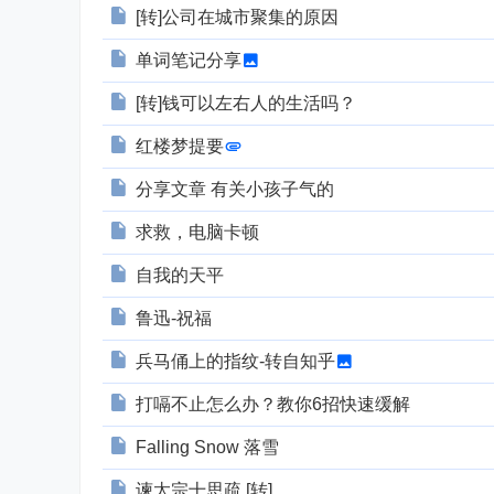
[转]公司在城市聚集的原因
单词笔记分享
[转]钱可以左右人的生活吗？
红楼梦提要
分享文章 有关小孩子气的
求救，电脑卡顿
自我的天平
鲁迅-祝福
兵马俑上的指纹-转自知乎
打嗝不止怎么办？教你6招快速缓解
Falling Snow 落雪
谏太宗十思疏 [转]