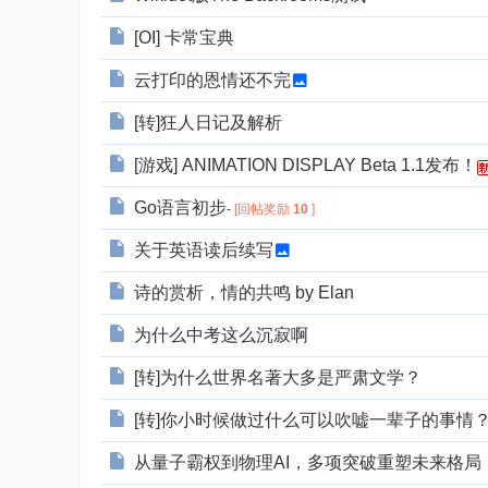
[OI] 卡常宝典
云打印的恩情还不完
[转]狂人日记及解析
[游戏] ANIMATION DISPLAY Beta 1.1发布！
Go语言初步
-
[回帖奖励
10
]
关于英语读后续写
诗的赏析，情的共鸣 by Elan
为什么中考这么沉寂啊
[转]为什么世界名著大多是严肃文学？
[转]你小时候做过什么可以吹嘘一辈子的事情
从量子霸权到物理AI，多项突破重塑未来格局