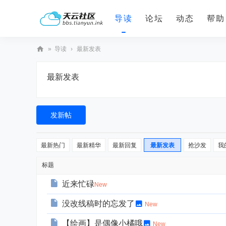
导读
论坛
动态
帮助
»
导读
›
最新发表
天
最新发表
云
社
区
发新帖
最新热门
最新精华
最新回复
最新发表
抢沙发
我
标题
近来忙碌
New
没改线稿时的忘发了
New
【绘画】是偶像小橘哦
New