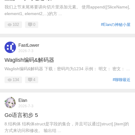
我们上节末尾将要讲向切片里添加元素。 使用append([SliceName],
element1, element2,...)的方 ...
102
0
#Elanの神秘小屋
FastLower
2026-7-3
Waglish编码&解码器
Waglish编码&解码器 下载：密码均为1234 示例： 明文： 密文： ...
134
4
#聊聊最近
Elan
2026-7-3
Go语言初步 5
8.结构体 结构体struct是字段的集合，并且可以通过[struct].[item]的
方式来访问和修改。 输出结 ...