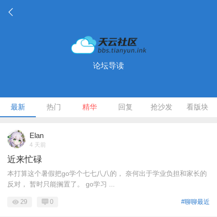
论坛导读
最新
热门
精华
回复
抢沙发
看版块
Elan
4 天前
近来忙碌
本打算这个暑假把go学个七七八八的， 奈何出于学业负担和家长的
反对， 暂时只能搁置了。 go学习 ...
29
0
#聊聊最近