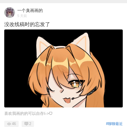
一个臭画画的
5 天前
没改线稿时的忘发了
喜欢我画的的可以自存꒰˶>ᗜ
46
2
#聊聊最近