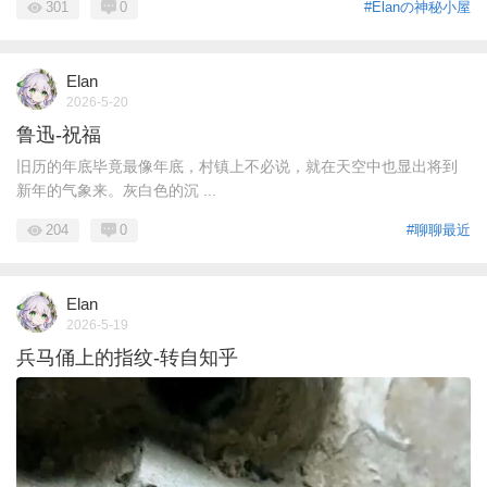
301
0
#Elanの神秘小屋
Elan
2026-5-20
鲁迅-祝福
旧历的年底毕竟最像年底，村镇上不必说，就在天空中也显出将到
新年的气象来。灰白色的沉 ...
204
0
#聊聊最近
Elan
2026-5-19
兵马俑上的指纹-转自知乎