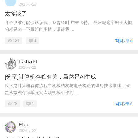
2026-7-23
太惨淡了
各位没准可能会认识我，我曾经叫 布林卡特。 然后呢这个帖子大概
的就是谈一下最近的事情，讲讲我 ...
124
3
#聊聊最近
hysbzdkf
2026-7-22
[分享]计算机存贮有关，虽然是AI生成
以下是计算机存储流程中机械结构与电子构造的详尽技术描述，涵
盖从微观存储单元到宏观机械组件的 ...
78
1
#聊聊最近
Elan
2026-7-22