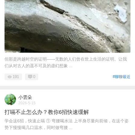
但那是跨越时空的证明——无数的人们曾在世上生活的证明。让我
们从对古人的遥不可及的虚幻想象 ...
191
0
#聊聊最近
小雲朵
2026-5-15
打嗝不止怎么办？教你6招快速缓解
学会这6招，快速止嗝 ① 弯腰喝水法 上半身尽量向前倾，在这个姿
势下慢慢喝几口温水，同时做弯腰 ...