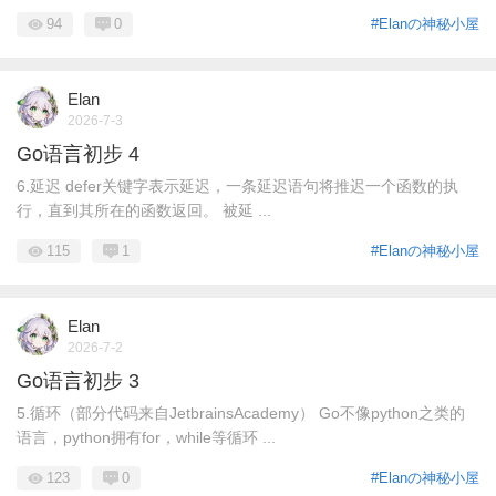
94
0
#Elanの神秘小屋
Elan
2026-7-3
Go语言初步 4
6.延迟 defer关键字表示延迟，一条延迟语句将推迟一个函数的执
行，直到其所在的函数返回。 被延 ...
115
1
#Elanの神秘小屋
Elan
2026-7-2
Go语言初步 3
5.循环（部分代码来自JetbrainsAcademy） Go不像python之类的
语言，python拥有for，while等循环 ...
123
0
#Elanの神秘小屋