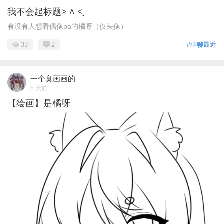
我不会起标题˃ ˄ ˂̥̥ ​
有没有人想看偶像pa的橘呀（仅头像）
33
2
#聊聊最近
一个臭画画的
6 天前
【绘画】是橘呀