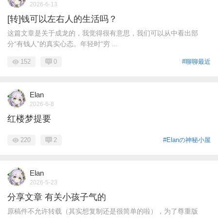
2026-6-13
[转]钱可以左右人的生活吗？
这篇文章是关于成龙的，我觉得很有意思，我们可以从中看出部
分“有钱人”的真实心态。年轻时“穷 ...
152
0
#聊聊最近
Elan
2026-6-8
红楼梦提要
220
2
#Elanの神秘小屋
Elan
2026-5-23
分享文章 有关小孩子气的
原稿件不允许转载（其实想复制还是很简单的啦），为了尊重版