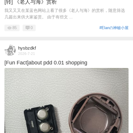
[转] 《老人与海》赏析
我又又又在某蓝色网站上看了很多《老人与海》的赏析，随意筛选
几篇出来供大家鉴赏。 由于有些文 ...
85
0
#Elanの神秘小屋
hysbzdkf
2026-7-21
[Fun Fact]about pdd 0.01 shopping