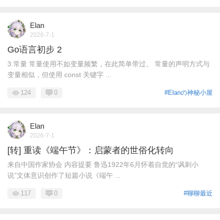
Elan
2026-7-1
Go语言初步 2
3.常量 常量使用不如变量频繁，在此简单带过。 常量的声明方式与
变量相似，但使用 const 关键字 ...
124
0
#Elanの神秘小屋
Elan
2026-7-1
[转] 重读《端午节》：启蒙者的世俗化转向
来自中国作家协会 内容提要 鲁迅1922年6月怀着自觉的“讽刺小
说”文体意识创作了短篇小说《端午 ...
117
0
#聊聊最近