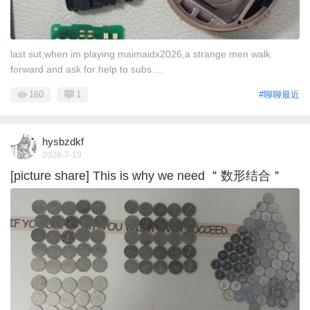
last sut,when im playing maimaidx2026,a strange men walk
forward and ask for help to subs ...
160
1
#聊聊最近
hysbzdkf
2026-7-19
[picture share] This is why we need ＂数形结合＂