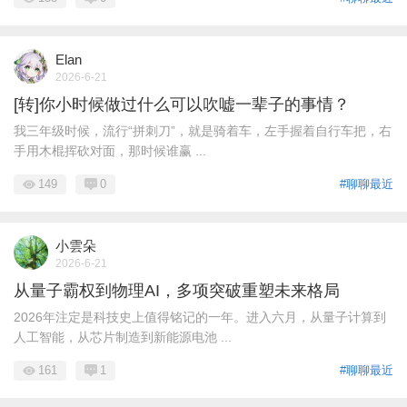
Elan
2026-6-21
[转]你小时候做过什么可以吹嘘一辈子的事情？
我三年级时候，流行“拼刺刀”，就是骑着车，左手握着自行车把，右
手用木棍挥砍对面，那时候谁赢 ...
149
0
#聊聊最近
小雲朵
2026-6-21
从量子霸权到物理AI，多项突破重塑未来格局
2026年注定是科技史上值得铭记的一年。进入六月，从量子计算到
人工智能，从芯片制造到新能源电池 ...
161
1
#聊聊最近