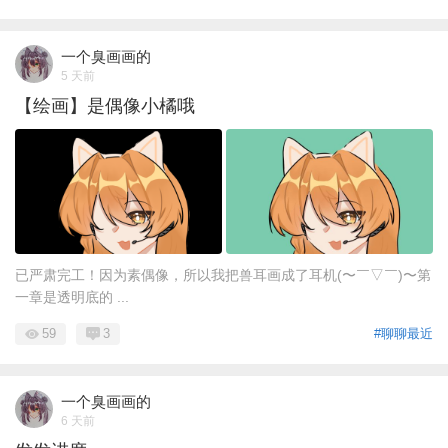
一个臭画画的
5 天前
【绘画】是偶像小橘哦
已严肃完工！因为素偶像，所以我把兽耳画成了耳机(〜￣▽￣)〜第
一章是透明底的 ...
59
3
#聊聊最近
一个臭画画的
6 天前