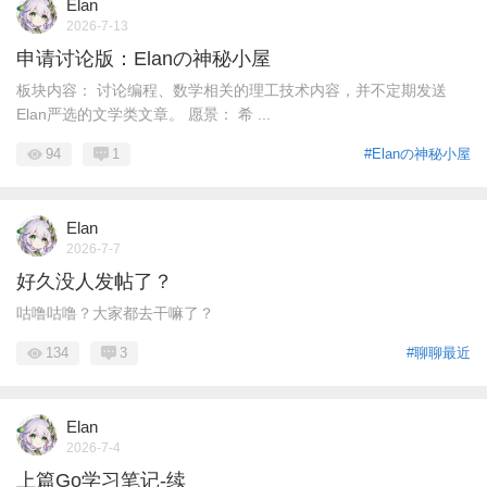
Elan
2026-7-13
申请讨论版：Elanの神秘小屋
板块内容： 讨论编程、数学相关的理工技术内容，并不定期发送
Elan严选的文学类文章。 愿景： 希 ...
94
1
#Elanの神秘小屋
Elan
2026-7-7
好久没人发帖了？
咕噜咕噜？大家都去干嘛了？
134
3
#聊聊最近
Elan
2026-7-4
上篇Go学习笔记-续