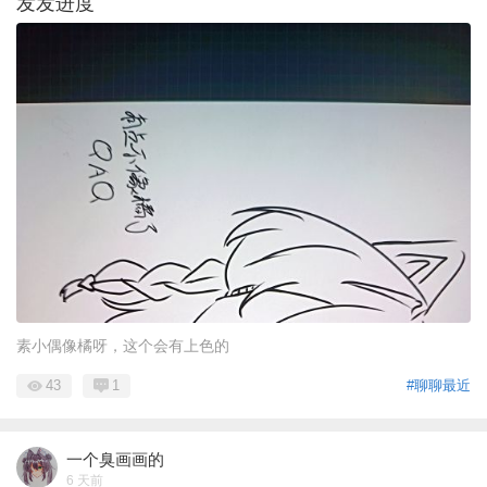
发发进度
素小偶像橘呀，这个会有上色的
43
1
#聊聊最近
一个臭画画的
6 天前