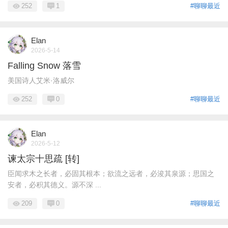
252
1
#聊聊最近
Elan
2026-5-14
Falling Snow 落雪
美国诗人艾米·洛威尔
252
0
#聊聊最近
Elan
2026-5-12
谏太宗十思疏 [转]
臣闻求木之长者，必固其根本；欲流之远者，必浚其泉源；思国之
安者，必积其德义。源不深 ...
209
0
#聊聊最近