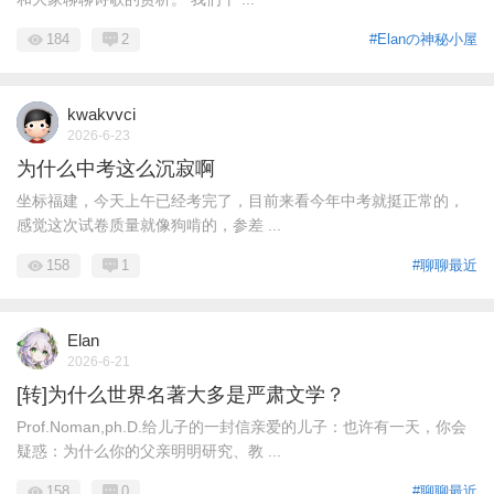
184
2
#Elanの神秘小屋
kwakvvci
2026-6-23
为什么中考这么沉寂啊
坐标福建，今天上午已经考完了，目前来看今年中考就挺正常的，
感觉这次试卷质量就像狗啃的，参差 ...
158
1
#聊聊最近
Elan
2026-6-21
[转]为什么世界名著大多是严肃文学？
Prof.Noman,ph.D.给儿子的一封信亲爱的儿子：也许有一天，你会
疑惑：为什么你的父亲明明研究、教 ...
158
0
#聊聊最近