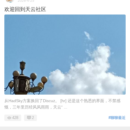
2026-4-25
欢迎回到天云社区
从HadSky方案换回了Discuz。 [hr] 还是这个熟悉的界面，不禁感
慨，三年里历经风风雨雨，天云“ ...
428
2
#聊聊最近