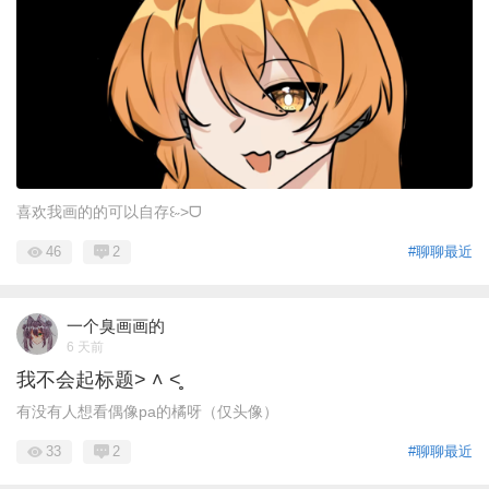
喜欢我画的的可以自存꒰˶>ᗜ
46
2
#聊聊最近
一个臭画画的
6 天前
我不会起标题˃ ˄ ˂̥̥ ​
有没有人想看偶像pa的橘呀（仅头像）
33
2
#聊聊最近