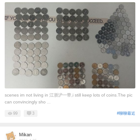
scenes im not living in 江浙沪一带,i still keep lots of coins.The pic
can convincingly sho ...
99
3
#聊聊最近
Mikan