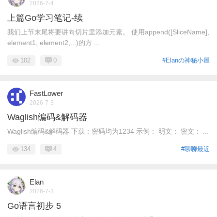
2026-7-4
上篇Go学习笔记-续
我们上节末尾将要讲向切片里添加元素。 使用append([SliceName],
element1, element2,...)的方 ...
102
0
#Elanの神秘小屋
FastLower
2026-7-3
Waglish编码&解码器
Waglish编码&解码器 下载：密码均为1234 示例： 明文： 密文： ...
134
4
#聊聊最近
Elan
2026-7-3
Go语言初步 5