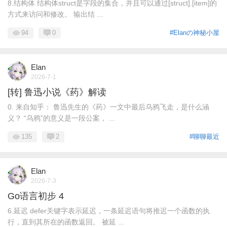
8.结构体 结构体struct是字段的集合，并且可以通过[struct].[item]的
方式来访问和修改。 输出结 ...
94
0
#Elanの神秘小屋
Elan
2026-7-1
[转] 鲁迅小说《药》解读
0. 来自知乎： 鲁迅先生的《药》一文中最后乌鸦飞走，是什么涵
义？ “乌鸦”的意义是一段公案， ...
135
2
#聊聊最近
Elan
2026-7-3
Go语言初步 4
6.延迟 defer关键字表示延迟，一条延迟语句将推迟一个函数的执
行，直到其所在的函数返回。 被延 ...