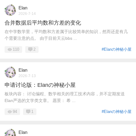
Elan
2026-7-14
合并数据后平均数和方差的变化
在中学数学里，平均数和方差属于比较简单的知识，然而还是有几
个需要注意的点。 由于目前天云bbs ...
110
2
#Elanの神秘小屋
Elan
2026-7-13
申请讨论版：Elanの神秘小屋
板块内容： 讨论编程、数学相关的理工技术内容，并不定期发送
Elan严选的文学类文章。 愿景： 希 ...
94
1
#Elanの神秘小屋
Elan