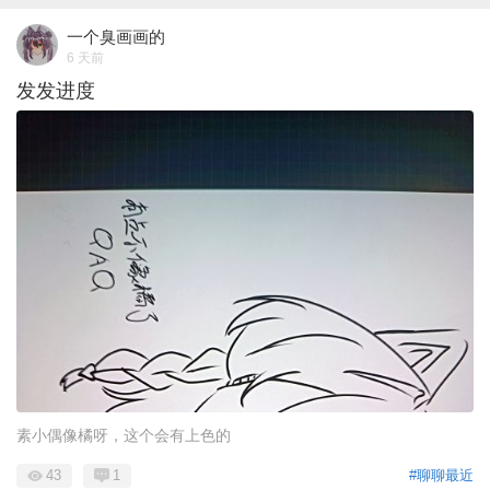
一个臭画画的
6 天前
发发进度
素小偶像橘呀，这个会有上色的
43
1
#聊聊最近