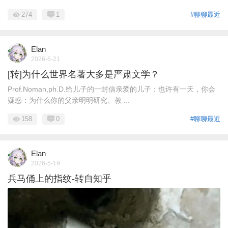
274
1
#聊聊最近
Elan
2026-6-21
[转]为什么世界名著大多是严肃文学？
Prof.Noman,ph.D.给儿子的一封信亲爱的儿子：也许有一天，你会
疑惑：为什么你的父亲明明研究、教 ...
158
0
#聊聊最近
Elan
2026-5-19
兵马俑上的指纹-转自知乎