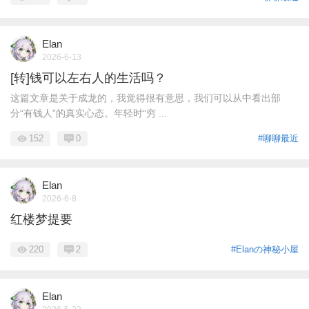
Elan
2026-6-13
[转]钱可以左右人的生活吗？
这篇文章是关于成龙的，我觉得很有意思，我们可以从中看出部
分“有钱人”的真实心态。年轻时“穷 ...
152
0
#聊聊最近
Elan
2026-6-8
红楼梦提要
220
2
#Elanの神秘小屋
Elan