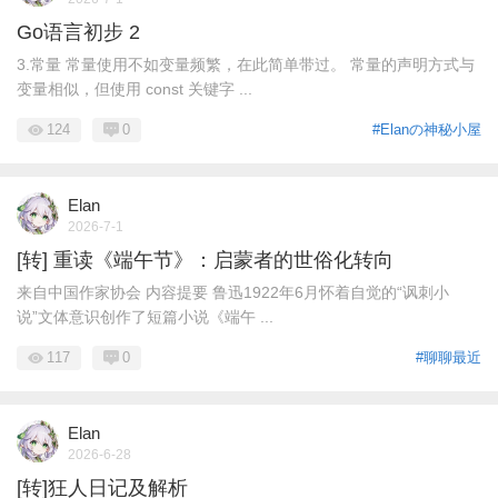
Go语言初步 2
3.常量 常量使用不如变量频繁，在此简单带过。 常量的声明方式与
变量相似，但使用 const 关键字 ...
124
0
#Elanの神秘小屋
Elan
2026-7-1
[转] 重读《端午节》：启蒙者的世俗化转向
来自中国作家协会 内容提要 鲁迅1922年6月怀着自觉的“讽刺小
说”文体意识创作了短篇小说《端午 ...
117
0
#聊聊最近
Elan
2026-6-28
[转]狂人日记及解析