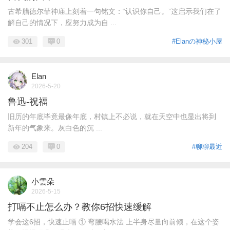
古希腊德尔菲神庙上刻着一句铭文：“认识你自己。”这启示我们在了
解自己的情况下，应努力成为自 ...
301
0
#Elanの神秘小屋
Elan
2026-5-20
鲁迅-祝福
旧历的年底毕竟最像年底，村镇上不必说，就在天空中也显出将到
新年的气象来。灰白色的沉 ...
204
0
#聊聊最近
小雲朵
2026-5-15
打嗝不止怎么办？教你6招快速缓解
学会这6招，快速止嗝 ① 弯腰喝水法 上半身尽量向前倾，在这个姿