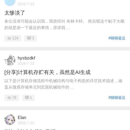
2026-7-23
太惨淡了
各位没准可能会认识我，我曾经叫 布林卡特。 然后呢这个帖子大概
的就是谈一下最近的事情，讲讲我 ...
124
3
#聊聊最近
hysbzdkf
2026-7-22
[分享]计算机存贮有关，虽然是AI生成
以下是计算机存储流程中机械结构与电子构造的详尽技术描述，涵
盖从微观存储单元到宏观机械组件的 ...
78
1
#聊聊最近
Elan
2026-7-22