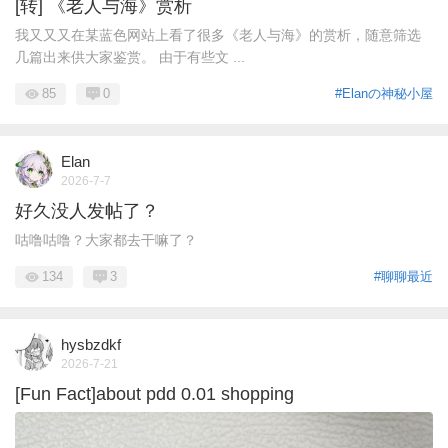
[转] 《老人与海》赏析
我又又又在某蓝色网站上看了很多《老人与海》的赏析，随意筛选
几篇出来供大家鉴赏。 由于有些文 ...
85
0
#Elanの神秘小屋
Elan
2026-7-7
好久没人发帖了？
咕噜咕噜？大家都去干嘛了？
134
3
#聊聊最近
hysbzdkf
2026-7-21
[Fun Fact]about pdd 0.01 shopping