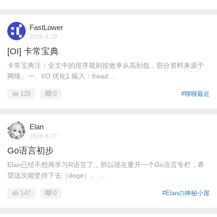
FastLower
2026-6-29
[OI] 卡常宝典
卡常宝典注：全文中的排序规则按效率从高到低，部分资料来源于
网络。一、I/O 优化1.输入：fread ...
129
0
#聊聊最近
Elan
2026-6-27
Go语言初步
Elan已经不想再学习R语言了，所以现在重开一个Go语言专栏，希
望这次能坚持下去（doge）。 ...
147
0
#Elanの神秘小屋