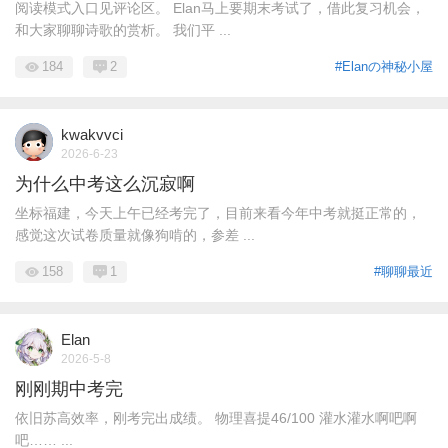
阅读模式入口见评论区。 Elan马上要期末考试了，借此复习机会，
和大家聊聊诗歌的赏析。 我们平 ...
184
2
#Elanの神秘小屋
kwakvvci
2026-6-23
为什么中考这么沉寂啊
坐标福建，今天上午已经考完了，目前来看今年中考就挺正常的，
感觉这次试卷质量就像狗啃的，参差 ...
158
1
#聊聊最近
Elan
2026-5-8
刚刚期中考完
依旧苏高效率，刚考完出成绩。 物理喜提46/100 灌水灌水啊吧啊
吧…… ...