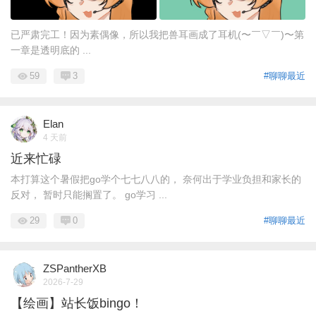
已严肃完工！因为素偶像，所以我把兽耳画成了耳机(〜￣▽￣)〜第
一章是透明底的 ...
59
3
#聊聊最近
Elan
4 天前
近来忙碌
本打算这个暑假把go学个七七八八的， 奈何出于学业负担和家长的
反对， 暂时只能搁置了。 go学习 ...
29
0
#聊聊最近
ZSPantherXB
2026-7-29
【绘画】站长饭bingo！