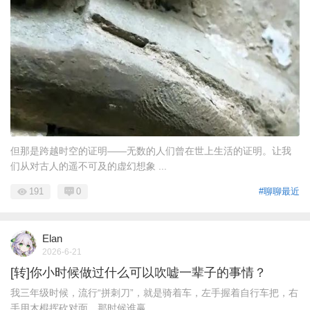
但那是跨越时空的证明——无数的人们曾在世上生活的证明。让我
们从对古人的遥不可及的虚幻想象 ...
191
0
#聊聊最近
Elan
2026-6-21
[转]你小时候做过什么可以吹嘘一辈子的事情？
我三年级时候，流行“拼刺刀”，就是骑着车，左手握着自行车把，右
手用木棍挥砍对面，那时候谁赢 ...