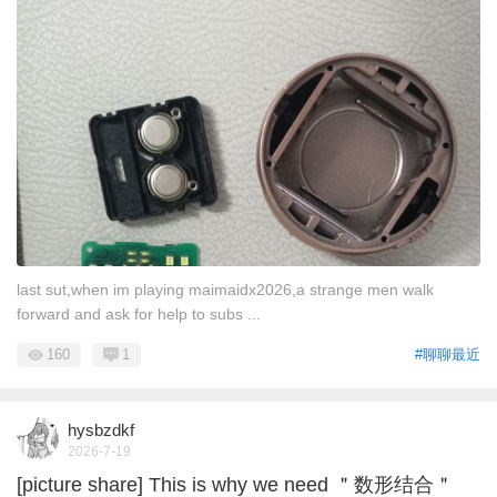
last sut,when im playing maimaidx2026,a strange men walk
forward and ask for help to subs ...
160
1
#聊聊最近
hysbzdkf
2026-7-19
[picture share] This is why we need ＂数形结合＂