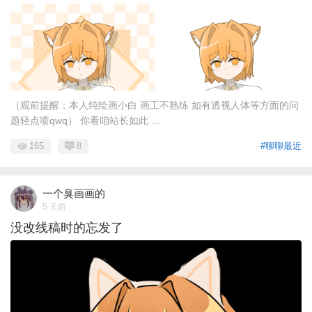
（观前提醒：本人纯绘画小白 画工不熟练 如有透视人体等方面的问
题轻点喷qwq） 你看咱站长如此 ...
165
8
#聊聊最近
一个臭画画的
5 天前
没改线稿时的忘发了