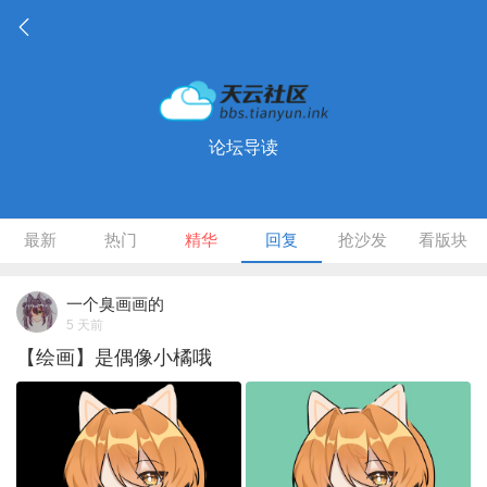
论坛导读
最新
热门
精华
回复
抢沙发
看版块
一个臭画画的
5 天前
【绘画】是偶像小橘哦