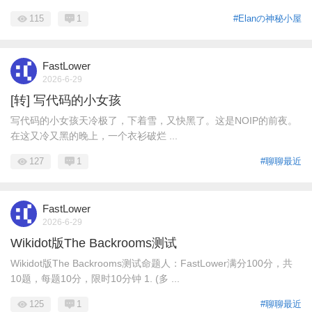
115
1
#Elanの神秘小屋
FastLower
2026-6-29
[转] 写代码的小女孩
写代码的小女孩天冷极了，下着雪，又快黑了。这是NOIP的前夜。
在这又冷又黑的晚上，一个衣衫破烂 ...
127
1
#聊聊最近
FastLower
2026-6-29
Wikidot版The Backrooms测试
Wikidot版The Backrooms测试命题人：FastLower满分100分，共
10题，每题10分，限时10分钟 1. (多 ...
125
1
#聊聊最近