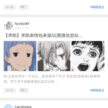
96
7
#聊聊最近
hysbzdkf
2026-7-25
【求助】求助表情包来源/以图搜信息站...
Rt,之前在考古一个论坛，然后保存了不少 有意思(意味深) 的表情
包。苦于并不知晓来源以及忘记保 ...
61
0
#聊聊最近
Lacrimosa